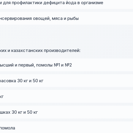
 для профилактики дефицита йода в организме
нсервирования овощей, мяса и рыбы
их и казахстанских производителей:
ысший и первый, помолы №1 и №2
асовка 30 кг и 50 кг
кг
ках 30 кг и 50 кг
 помола