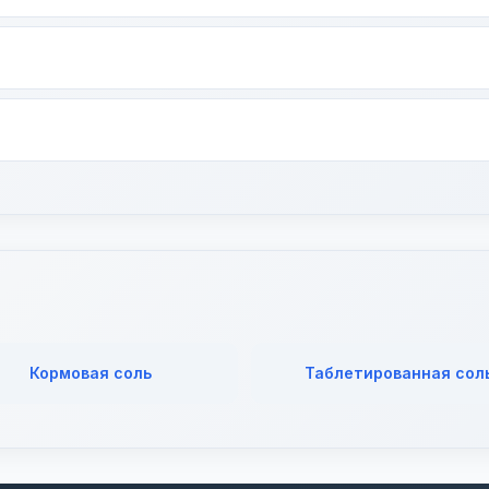
х покупателей — скидки от объёма.
+7 (383) 285-32-02. По Новосибирску — от 1 рабочего дня.
в: сертификаты соответствия, паспорта качества, товарные 
Кормовая соль
Таблетированная сол