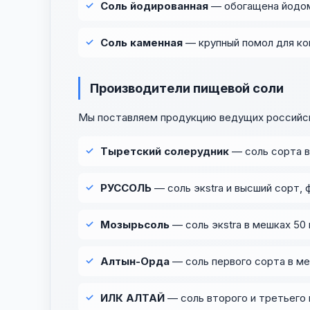
Соль йодированная
— обогащена йодом
Соль каменная
— крупный помол для ко
Производители пищевой соли
Мы поставляем продукцию ведущих российск
Тыретский солерудник
— соль сорта в
РУССОЛЬ
— соль экstra и высший сорт, ф
Мозырьсоль
— соль экstra в мешках 50 
Алтын-Орда
— соль первого сорта в меш
ИЛК АЛТАЙ
— соль второго и третьего