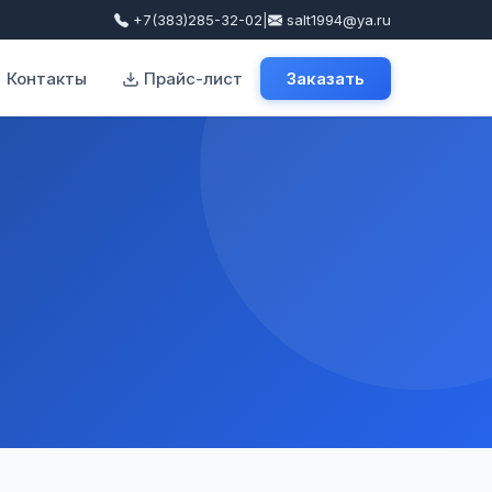
+7(383)285-32-02
|
salt1994@ya.ru
Контакты
Прайс-лист
Заказать