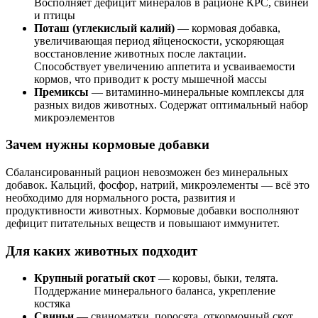
Восполняет дефицит минералов в рационе КРС, свиней
и птицы
Поташ (углекислый калий)
— кормовая добавка,
увеличивающая период яйценоскости, ускоряющая
восстановление животных после лактации.
Способствует увеличению аппетита и усваиваемости
кормов, что приводит к росту мышечной массы
Премиксы
— витаминно-минеральные комплексы для
разных видов животных. Содержат оптимальный набор
микроэлементов
Зачем нужны кормовые добавки
Сбалансированный рацион невозможен без минеральных
добавок. Кальций, фосфор, натрий, микроэлементы — всё это
необходимо для нормального роста, развития и
продуктивности животных. Кормовые добавки восполняют
дефицит питательных веществ и повышают иммунитет.
Для каких животных подходит
Крупный рогатый скот
— коровы, быки, телята.
Поддержание минерального баланса, укрепление
костяка
Свиньи
— свиноматки, поросята, откормочный скот.