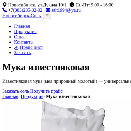
Новосибирск, ул.Дукача 10/1
|
Пн-Пт: 9:00 - 16:00
+7(383)285-32-02
|
salt1994@ya.ru
Новосибирск-Соль
.
☰
Главная
Продукция
О нас
Контакты
Прайс-лист
Заказать
Мука известняковая
Известняковая мука (мел природный молотый) — универсальный
Заказать соль
Получить прайс
Главная
›
Продукция
›
Мука известняковая