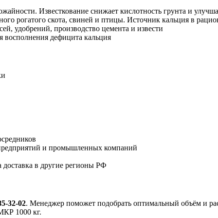
жайности. Известкование снижает кислотность грунта и улучша
ого рогатого скота, свиней и птицы. Источник кальция в рацио
ей, удобрений, производство цемента и извести
я восполнения дефицита кальция
ки
осредников
зпредприятий и промышленных компаний
доставка в другие регионы РФ
85-32-02
. Менеджер поможет подобрать оптимальный объём и расс
МКР 1000 кг.